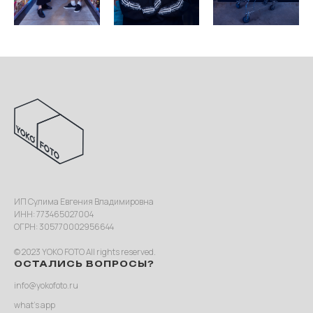
ИП Сулима Евгения Владимировна
ИНН: 773465027004
ОГРН: 305770002956644
© 2023 YOKO FOTO All rights reserved.
ОСТАЛИСЬ ВОПРОСЫ?
info@yokofoto.ru
what’s app