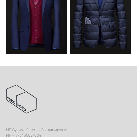
ИП Сулима Евгения Владимировна
ИНН: 773465027004