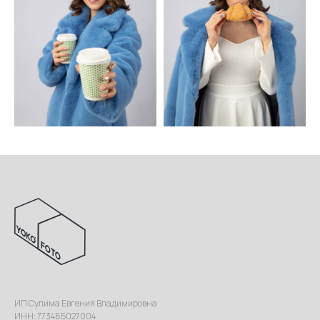
ИП Сулима Евгения Владимировна
ИНН: 773465027004