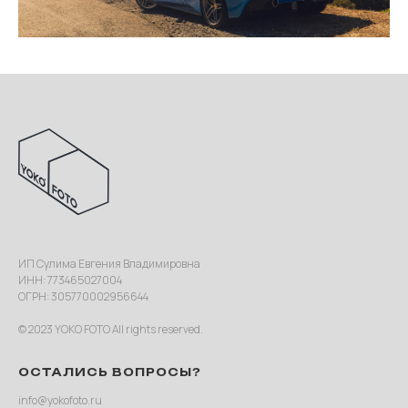
ИП Сулима Евгения Владимировна
ИНН: 773465027004
ОГРН: 305770002956644
© 2023 YOKO FOTO All rights reserved.
ОСТАЛИСЬ ВОПРОСЫ?
info@yokofoto.ru