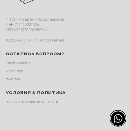
ИП Сулима Евгения Владимировна
ИНН: 773465027004
ОГРН: 305770002956644
© 2023 YOKO FOTO All rights reserved.
ОСТАЛИСЬ ВОПРОСЫ?
info@yokofoto.ru
what’s app
telegram
УСЛОВИЯ & ПОЛИТИКА
политика конфиденциальности