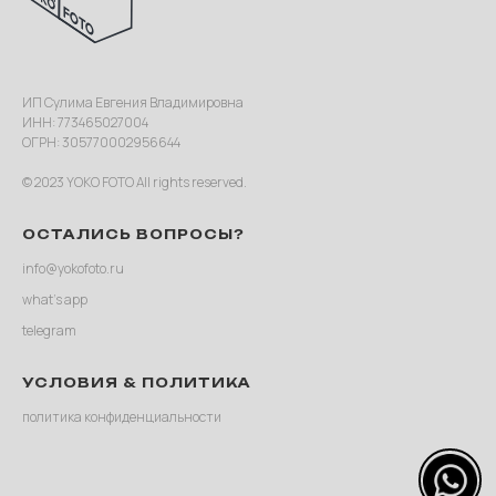
ИП Сулима Евгения Владимировна
ИНН: 773465027004
ОГРН: 305770002956644
© 2023 YOKO FOTO All rights reserved.
ОСТАЛИСЬ ВОПРОСЫ?
info@yokofoto.ru
what’s app
telegram
УСЛОВИЯ & ПОЛИТИКА
политика конфиденциальности