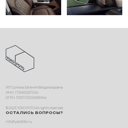
ИП Сулима Евгения Владимировна
ИНН: 773465027004
ОГРН: 305770002956644
© 2023 YOKO FOTO All rights reserved.
ОСТАЛИСЬ ВОПРОСЫ?
info@yokofoto.ru